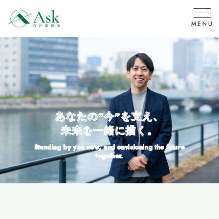
MENU
あ
な
た
の
“
今
”
を
支
え
、
未
来
を
一
緒
に
描
く
。
Standing by you now, and envisioning the future
together.