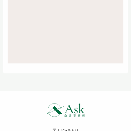
〒734-0007